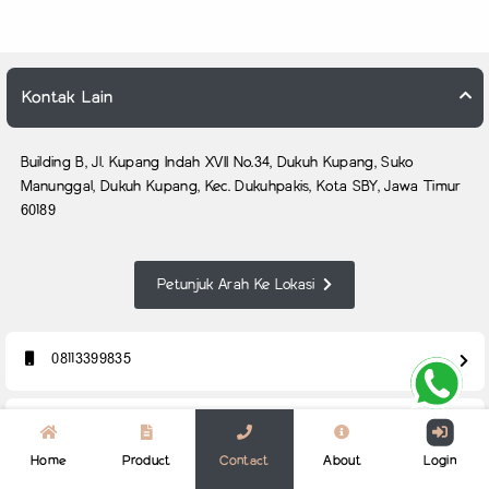
Kontak Lain
Building B, Jl. Kupang Indah XVII No.34, Dukuh Kupang, Suko
Manunggal, Dukuh Kupang, Kec. Dukuhpakis, Kota SBY, Jawa Timur
60189
Petunjuk Arah Ke Lokasi
08113399835
fuarto.id@gmail.com
Home
Product
Contact
About
Login
Whatsapp Us