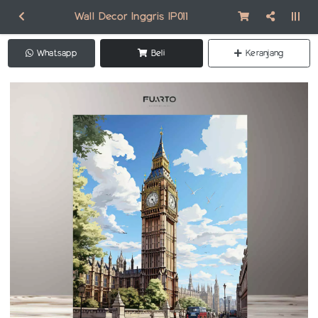
Wall Decor Inggris IP011
Whatsapp
Beli
Keranjang