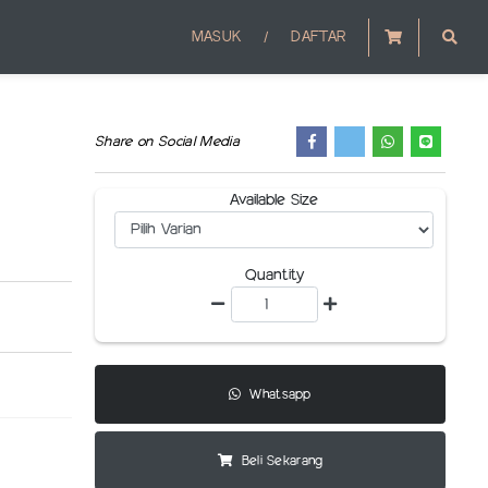
/
MASUK
DAFTAR
Share on Social Media
Available Size
Quantity
Whatsapp
Beli Sekarang