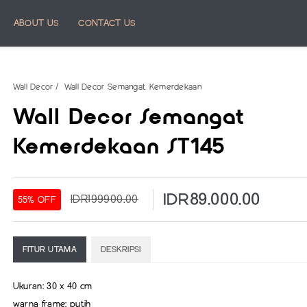
ABOUT US
CONTACT US
Wall Decor
Wall Decor Semangat Kemerdekaan
Wall Decor Semangat
Kemerdekaan ST145
IDR89.000.00
IDR199900.00
55% OFF
FITUR UTAMA
DESKRIPSI
Ukuran: 30 x 40 cm
warna frame: putih