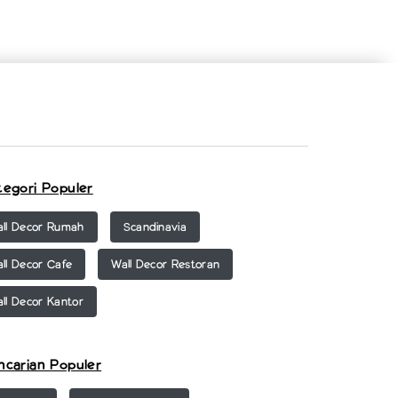
tegori Populer
ll Decor Rumah
Scandinavia
ll Decor Cafe
Wall Decor Restoran
ll Decor Kantor
ncarian Populer