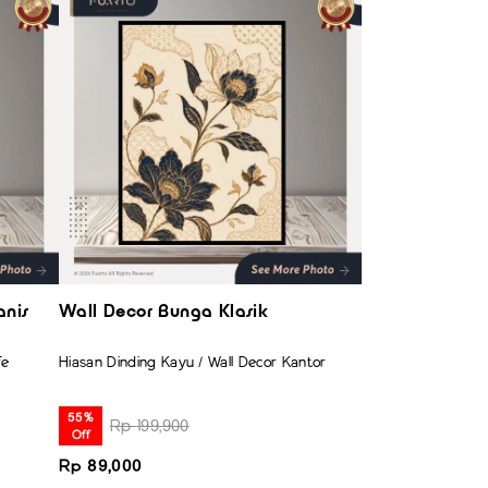
anis
Wall Decor Bunga Klasik
Wall Decor Cof
fe
Hiasan Dinding Kayu / Wall Decor Kantor
Hiasan Dinding Kay
55%
55%
Rp 199,900
Rp 199,90
Off
Off
Rp 89,000
Rp 89,000