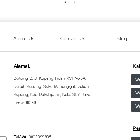
About Us
Contact Us
Blog
Alamat
Ka
Building B, Jl. Kupang Indah XVII No.34,
Wa
Dukuh Kupang, Suko Manunggal, Dukuh
Wa
Kupang, Kec. Dukuhpakis, Kota SBY, Jawa
Timur 60189
Wa
Pe
Tel/WA:
08113399835