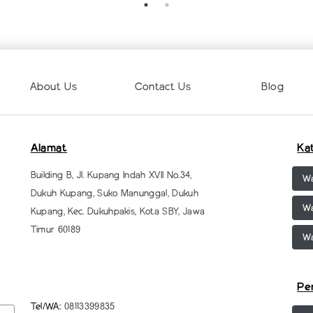
About Us
Contact Us
Blog
Alamat
Ka
Building B, Jl. Kupang Indah XVII No.34,
Wa
Dukuh Kupang, Suko Manunggal, Dukuh
Wa
Kupang, Kec. Dukuhpakis, Kota SBY, Jawa
Timur 60189
Wa
Pe
Tel/WA:
08113399835