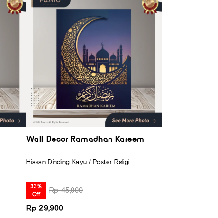
m
Wall Decor Ramadhan Kareem
Wall Decor R
Hiasan Dinding Kayu / Poster Religi
Hiasan Dinding Kayu
33%
33%
Rp 45,000
Rp 45,00
Off
Off
Rp 29,900
Rp 29,900