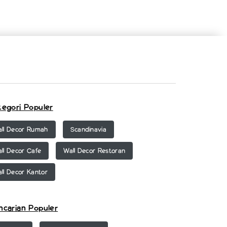
tegori Populer
ll Decor Rumah
Scandinavia
ll Decor Cafe
Wall Decor Restoran
ll Decor Kantor
ncarian Populer