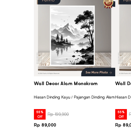
Wall Decor Alam Monokrom
Wall D
Hiasan Dinding Kayu / Pajangan Dinding Alam
Hiasan D
55%
55%
Rp 199,900
Off
Off
Rp 89,000
Rp 89,