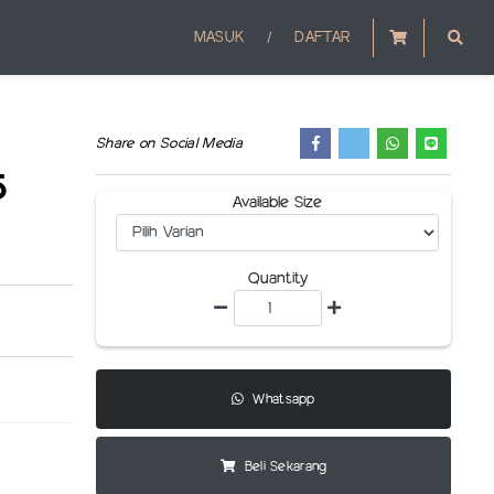
/
MASUK
DAFTAR
Share on Social Media
5
Available Size
Quantity
Whatsapp
Beli Sekarang