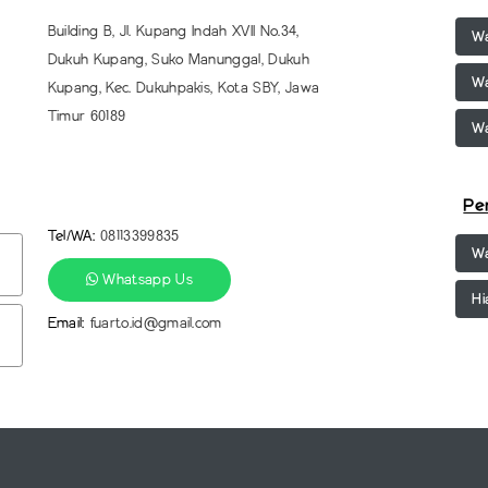
Building B, Jl. Kupang Indah XVII No.34,
Wa
Dukuh Kupang, Suko Manunggal, Dukuh
Wa
Kupang, Kec. Dukuhpakis, Kota SBY, Jawa
Timur 60189
Wa
Pe
Tel/WA:
08113399835
Wa
Whatsapp Us
Hi
Email:
fuarto.id@gmail.com