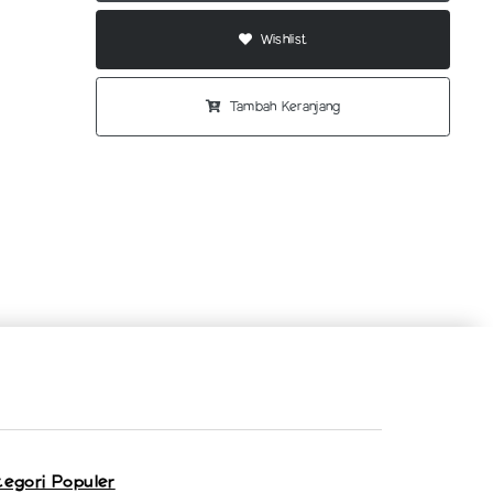
Wishlist
Tambah Keranjang
tegori Populer