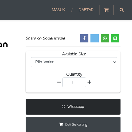
/
MASUK
DAFTAR
Share on Social Media
an
Available Size
Quantity
Whatsapp
Beli Sekarang