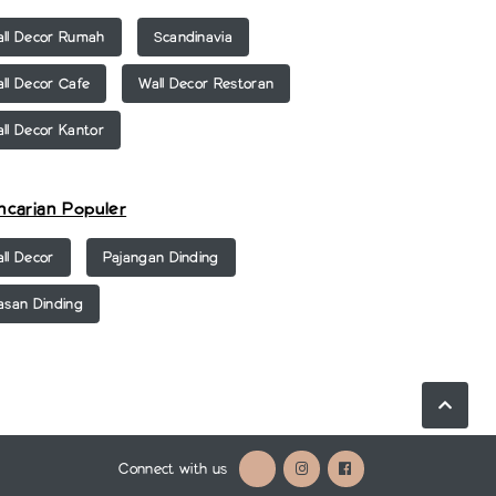
ll Decor Rumah
Scandinavia
ll Decor Cafe
Wall Decor Restoran
ll Decor Kantor
ncarian Populer
ll Decor
Pajangan Dinding
asan Dinding
Connect with us