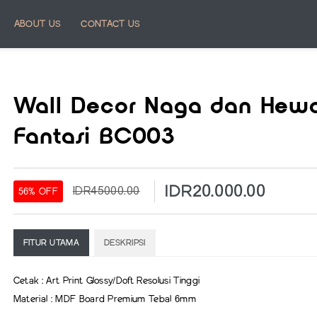
ABOUT US
CONTACT US
Wall Decor Naga dan Hew
Fantasi BC003
IDR20.000.00
IDR45000.00
56% OFF
FITUR UTAMA
DESKRIPSI
Cetak : Art Print Glossy/Doft Resolusi Tinggi
Material : MDF Board Premium Tebal 6mm