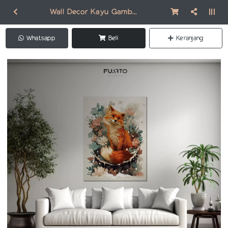
Wall Decor Kayu Gambar Fox/ Rubah AN016
Whatsapp
Beli
Keranjang