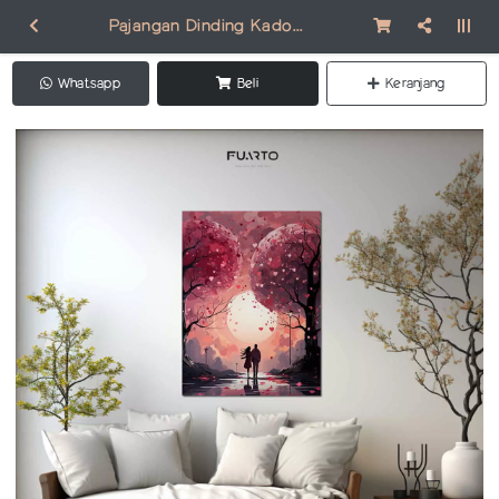
Pajangan Dinding Kado Valentine VA004
Whatsapp
Beli
Keranjang