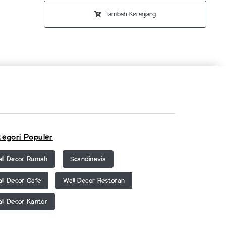
Tambah Keranjang
tegori Populer
ll Decor Rumah
Scandinavia
ll Decor Cafe
Wall Decor Restoran
ll Decor Kantor