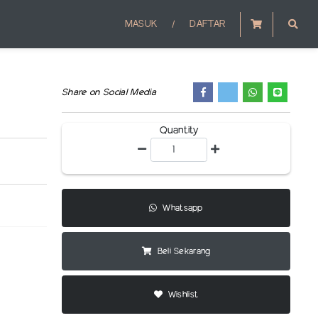
/
MASUK
DAFTAR
Share on Social Media
Quantity
Whatsapp
Beli Sekarang
Wishlist